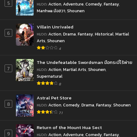
5
หมวด
:
Action
,
Adventure
,
Comedy
,
Fantasy
,
Manhwa มังฮวา
,
Shounen
Villain Unrivaled
6
หมวด
:
Action
,
Drama
,
Fantasy
,
Historical
,
Martial
Arts
,
Shounen
4
The Undefeatable Swordsman มือกระบี่ไร้พ่าย
7
หมวด
:
Action
,
Martial Arts
,
Shounen
,
Supernatural
8
Astral Pet Store
8
หมวด
:
Action
,
Comedy
,
Drama
,
Fantasy
,
Shounen
7.1
Return of the Mount Hua Sect
9
หมวด
:
Action
,
Adventure
,
Comedy
,
Fantasy
,