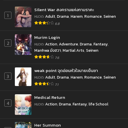
Silent War สงครามแห่งกามราคะ
1
หมวด
:
Adult
,
Drama
,
Harem
,
Romance
,
Seinen
6.8
Murim Login
2
หมวด
:
Action
,
Adventure
,
Drama
,
Fantasy
,
Manhwa มังฮวา
,
Martial Arts
,
Seinen
7.6
weak point จุดอ่อนหัวใจนายเย็นชา
3
หมวด
:
Adult
,
Drama
,
Harem
,
Romance
,
Seinen
7.1
Medical Return
4
หมวด
:
Action
,
Drama
,
Fantasy
,
life School
Her Summon