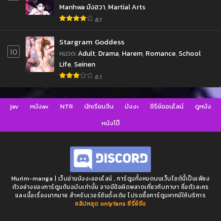
Manhwa มังฮวา
,
Martial Arts
8.1
Stargram Goddess
10
หมวด
:
Adult
,
Drama
,
Harem
,
Romance
,
School
Life
,
Seinen
6.1
jav
หนังav
NTR
นักเรียนจีน
มังงะ
ซีรีย์ออนไลน์
ดูหนัง
หนังโป๊
Murim-manga | เว็บอ่านมังงะออนไลน์ , การ์ตูนทั้งหมดบนเว็บไซต์นี้เป็นเพียง
ตัวอย่างของการ์ตูนต้นฉบับเท่านั้น อาจมีข้อผิดพลาดเกี่ยวกับภาษา ชื่อตัวละคร
และเนื้อเรื่องมากมาย สำหรับเวอร์ชันดั้งเดิม โปรดซื้อการ์ตูนหากมีให้บริการ
คลิปหลุด onlyfans
ซีรี่ย์จีน