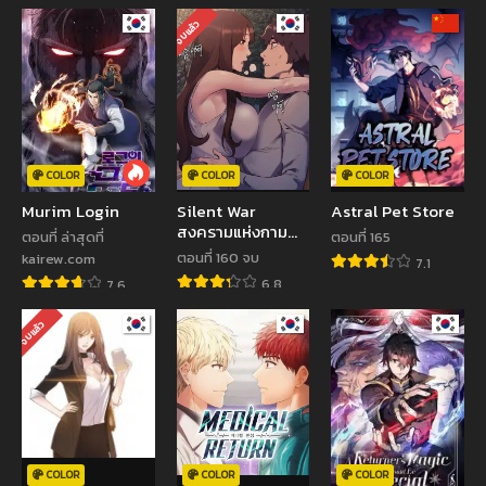
จบแล้ว
COLOR
COLOR
COLOR
Murim Login
Silent War
Astral Pet Store
สงครามแห่งกาม
ตอนที่ ล่าสุดที่
ตอนที่ 165
ราคะ
ตอนที่ 160 จบ
kairew.com
7.1
6.8
7.6
จบแล้ว
COLOR
COLOR
COLOR