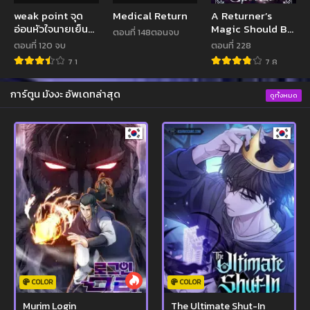
weak point จุด
Medical Return
A Returner’s
อ่อนหัวใจนายเย็น
Magic Should Be
ตอนที่ 148ตอนจบ
ชา
Special
ตอนที่ 120 จบ
ตอนที่ 228
7.1
7.8
การ์ตูน มังงะ อัพเดทล่าสุด
ดูทั้งหมด
COLOR
COLOR
Murim Login
The Ultimate Shut-In