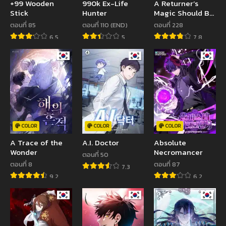
+99 Wooden
990k Ex-Life
A Returner’s
Stick
Hunter
Magic Should Be
Special
ตอนที่ 85
ตอนที่ 110 (END)
ตอนที่ 228
6.5
5
7.8
COLOR
COLOR
COLOR
A Trace of the
A.I. Doctor
Absolute
Wonder
Necromancer
ตอนที่ 50
ตอนที่ 8
ตอนที่ 87
7.3
9.2
6.2