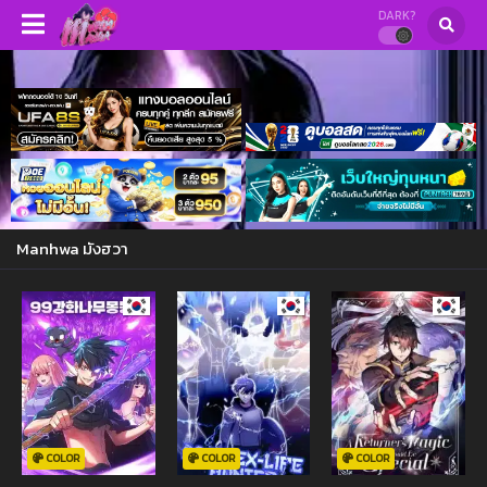
DARK?
Manhwa มังฮวา
COLOR
COLOR
COLOR