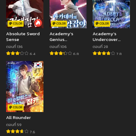
COLOR
COLOR
COLOR
Absolute Sword
Academy’s
Academy’s
Sense
Genius
Undercover
Swordmaster
Professor
ตอนที่ 136
ตอนที่ 106
ตอนที่ 28
6.4
6.8
7.8
COLOR
All Rounder
ตอนที่ 59
7.6