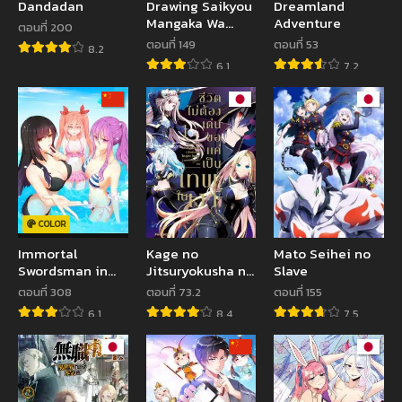
Dandadan
Drawing Saikyou
Dreamland
Mangaka Wa
Adventure
ตอนที่ 200
Oekaki Skill De
ตอนที่ 149
ตอนที่ 53
8.2
Isekai Musou
6.1
7.2
Suru!
COLOR
Immortal
Kage no
Mato Seihei no
Swordsman in
Jitsuryokusha ni
Slave
the Reverse
Naritakute ชีวิต
ตอนที่ 308
ตอนที่ 73.2
ตอนที่ 155
World
ไม่ต้องเด่น ขอแค่
6.1
8.4
7.5
เป็นเทพในเงา