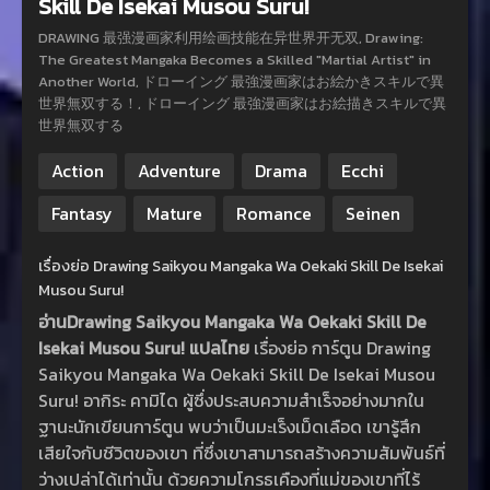
Skill De Isekai Musou Suru!
DRAWING 最强漫画家利用绘画技能在异世界开无双, Drawing:
The Greatest Mangaka Becomes a Skilled "Martial Artist" in
Another World, ドローイング 最強漫画家はお絵かきスキルで異
世界無双する！, ドローイング 最強漫画家はお絵描きスキルで異
世界無双する
Action
Adventure
Drama
Ecchi
Fantasy
Mature
Romance
Seinen
เรื่องย่อ Drawing Saikyou Mangaka Wa Oekaki Skill De Isekai
Musou Suru!
อ่านDrawing Saikyou Mangaka Wa Oekaki Skill De
Isekai Musou Suru! แปลไทย
เรื่องย่อ การ์ตูน Drawing
Saikyou Mangaka Wa Oekaki Skill De Isekai Musou
Suru! อากิระ คามิได ผู้ซึ่งประสบความสำเร็จอย่างมากใน
ฐานะนักเขียนการ์ตูน พบว่าเป็นมะเร็งเม็ดเลือด เขารู้สึก
เสียใจกับชีวิตของเขา ที่ซึ่งเขาสามารถสร้างความสัมพันธ์ที่
ว่างเปล่าได้เท่านั้น ด้วยความโกรธเคืองที่แม่ของเขาที่ไร้