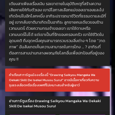
เดียงสาเพียงเรื่องเงิน รอเขาตายในอุบัติเหตุที่สร้างความ
เสียหายให้กับตัวเอง เขามีโอกาสเลือกแม่ของเขาเองและไป
เกิดใหม่ในอีกโลกหนึ่ง อากิระปรารถนาชีวิตที่ธรรมดาและมีที่
อยู่ เขากลับชาติมาเกิดเป็นอากิระ ลูกชายคนเดียวของร้าน
เวทมนตร์ ด้วยความทรงจำของเขา เขาใช้ดาบหรือ
เวทมนตร์ไม่ได้ แต่เขาเป็นที่รักของครอบครัว เขาใช้ชีวิตใน
อุดมคติ ถึงจุดหนึ่งคุณสามารถรวบรวมสิ่งต่าง ๆ โดย “วาด
ภาพ” ฉันสังเกตเห็นความสามารถในการโกง … ? อากิระที่
ต้องการสานปานกลางผจญภัยโลกอื่นเพื่อปกป้องที่อยู่ของ
คุณ !!
คำเตือน!! การ์ตูนมังงะเรื่องนี้ "Drawing Saikyou Mangaka Wa
Oekaki Skill De Isekai Musou Suru!" อาจมีเนื้อหาเกี่ยวกับความ
รุนแรงเลือดหรือเรื่องเพศที่ไม่เหมาะสมสำหรับผู้เยาว์
อ่านการ์ตูนเรื่อง Drawing Saikyou Mangaka Wa Oekaki
Skill De Isekai Musou Suru!