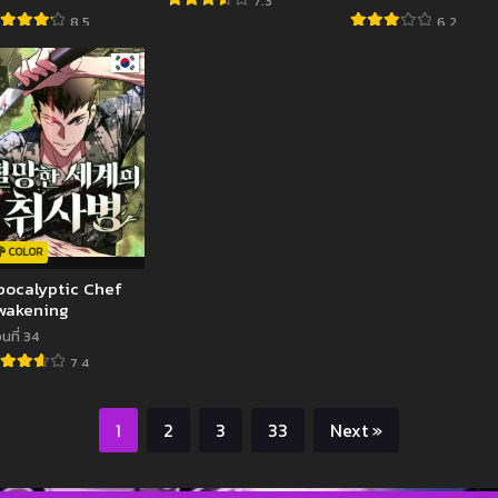
7.3
8.5
6.2
COLOR
pocalyptic Chef
wakening
นที่ 34
7.4
1
2
3
33
Next »