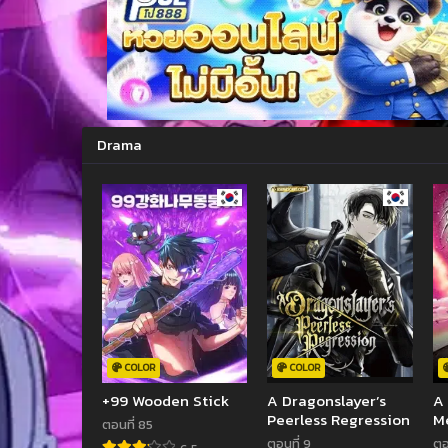
Drama
COLOR
COLOR
+99 Wooden Stick
A Dragonslayer’s
A 
Peerless Regression
Me
ตอนที่ 85
ตอนที่ 9
ตอ