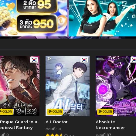
COLOR
COLOR
COLOR
Rogue Guard in a
A.I. Doctor
Absolute
dieval Fantasy
Necromancer
ตอนที่ 50
นที่ 9
ตอนที่ 87