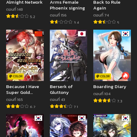
Almight Network
Arms Female
Back to Rule
Phoenix signing
Again
ตอนที่ 148
ตอนที่ 156
ตอนที่ 74
5.2
3.4
5
COLOR
COLOR
Because I Have
Berserk of
Boarding Diary
Super Gold
Gluttony
ตอนที่ 104
System
ตอนที่ 165
ตอนที่ 43
7.3
6.2
7.1