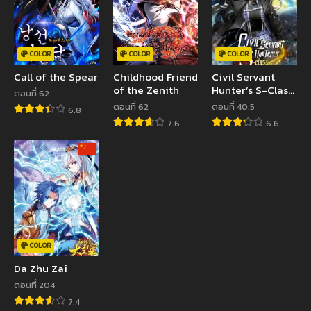
COLOR
COLOR
COLOR
Call of the Spear
Childhood Friend
Civil Servant
of the Zenith
Hunter’s S-Class
ตอนที่ 62
Resignation Log
ตอนที่ 62
ตอนที่ 40.5
6.8
7.6
6.6
COLOR
Da Zhu Zai
ตอนที่ 204
7.4