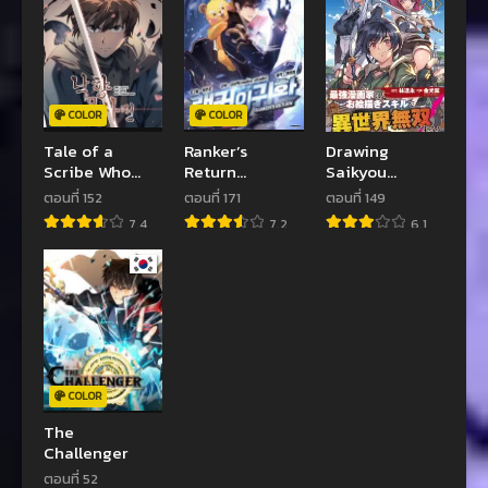
COLOR
COLOR
Tale of a
Ranker’s
Drawing
Scribe Who
Return
Saikyou
Retires to the
(Remake)
Mangaka Wa
ตอนที่ 152
ตอนที่ 171
ตอนที่ 149
Countryside
Oekaki Skill De
7.4
7.2
6.1
Isekai Musou
Suru!
COLOR
The
Challenger
ตอนที่ 52