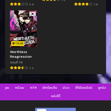
5.9
7.8
COLOR
Worthless
Reagression
ตอนที่ 76
7.3
jav
หนังav
NTR
นักเรียนจีน
มังงะ
ซีรีย์ออนไลน์
ดูหนัง
หนังโป๊