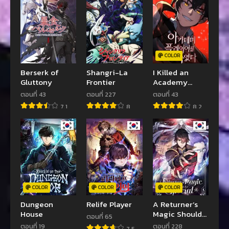
COLOR
Berserk of
Shangri-La
I Killed an
Gluttony
Frontier
Academy
Player
ตอนที่ 43
ตอนที่ 227
ตอนที่ 43
7.1
8
8.2
COLOR
COLOR
COLOR
Dungeon
Relife Player
A Returner’s
House
Magic Should
ตอนที่ 65
Be Special
ตอนที่ 19
ตอนที่ 228
7.5