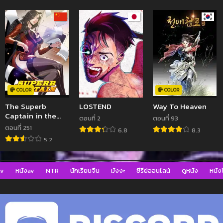
COLOR
COLOR
The Superb
LOSTEND
Way To Heaven
Captain in the
ตอนที่ 2
ตอนที่ 93
City
ตอนที่ 251
6.8
8.3
5.2
av
หนังav
NTR
นักเรียนจีน
มังงะ
ซีรีย์ออนไลน์
ดูหนัง
หนังโ