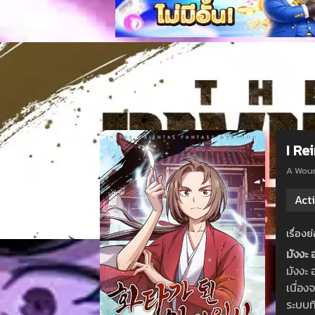
I Re
A Wou
Act
เรื่อง
มังงะ
มังงะ
เนื่อง
ระบบที