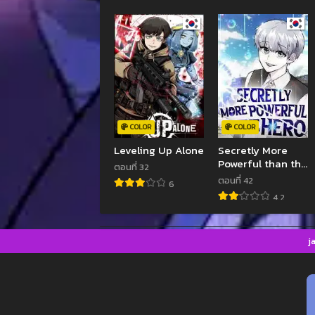
COLOR
COLOR
Leveling Up Alone
Secretly More
Powerful than the
ตอนที่ 32
Hero
ตอนที่ 42
6
4.2
j