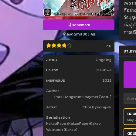
เพราะค
คือร่า
วีรบุร
ต่อสู้ก
Bookmark
การเดิ
กำลังติดตาม 303 คน
7.6
อ่านกา
สถานะ
Ongoing
ประเภท
Manhwa
เผยแพร่เมื่อ
2022
Author
Park Dongshin Shaymel [Add, ]
Artist
Choi Byeong-ik
ตอนท
Serialization
May 
KakaoPage (KakaoPage)Kakao
Webtoon (Kakao)
ตอนท