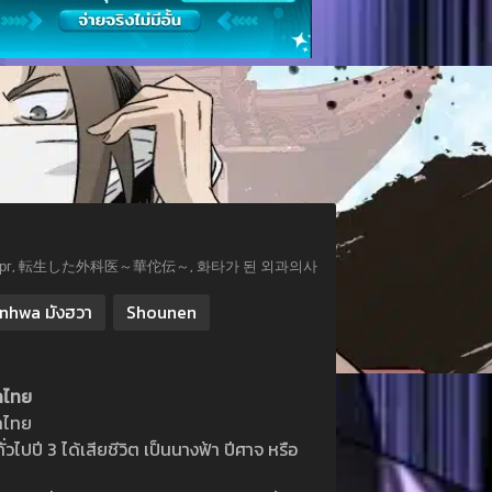
арный хирург, 転生した外科医～華佗伝～, 화타가 된 외과의사
nhwa มังฮวา
Shounen
ปลไทย
ปลไทย
วไปปี 3 ได้เสียชีวิต เป็นนางฟ้า ปีศาจ หรือ