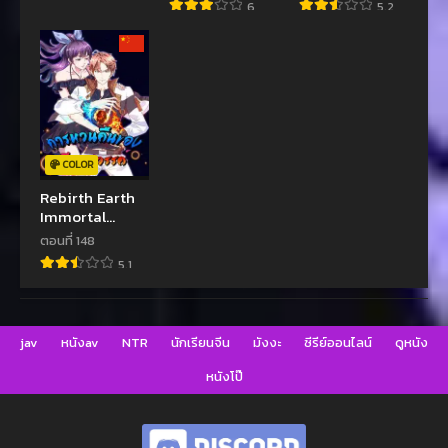
6
5.2
COLOR
Rebirth Earth
Immortal
Venerable
ตอนที่ 148
5.1
jav
หนังav
NTR
นักเรียนจีน
มังงะ
ซีรีย์ออนไลน์
ดูหนัง
หนังโป๊