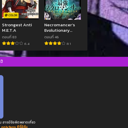
COLOR
Strongest Anti
Necromancer’s
M.E.T.A
Evolutionary
Traits
ตอนที่ 83
ตอนที่ 46
6.4
8.1
ป๊
น อาจมีข้อผิดพลาดเกี่ยว
ด onlyfans
ซีรี่ย์จีน