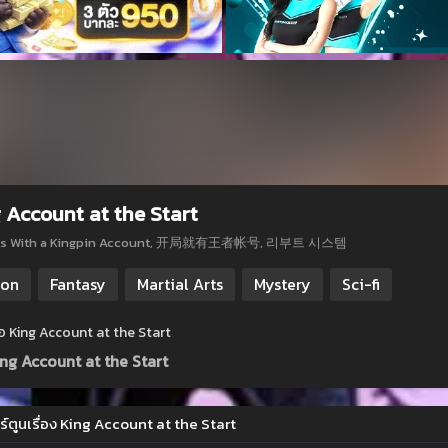
 Account at the Start
arts With a Kingpin Account, 开局就有王者帐号, 리부트 시스템
ion
Fantasy
Martial Arts
Mystery
Sci-fi
ย่อ King Account at the Start
ing Account at the Start
ร์ตูนเรื่อง King Account at the Start