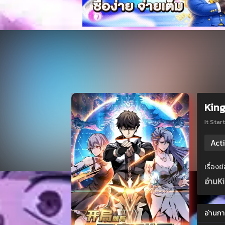
King
It St
Act
เรื่อง
อ่านK
อ่านกา