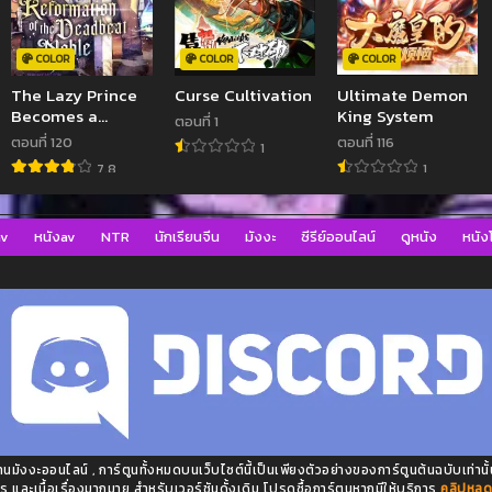
COLOR
COLOR
COLOR
The Lazy Prince
Curse Cultivation
Ultimate Demon
Becomes a
King System
ตอนที่ 1
Genius
ตอนที่ 120
ตอนที่ 116
1
7.8
1
av
หนังav
NTR
นักเรียนจีน
มังงะ
ซีรีย์ออนไลน์
ดูหนัง
หนังโ
มังงะออนไลน์ , การ์ตูนทั้งหมดบนเว็บไซต์นี้เป็นเพียงตัวอย่างของการ์ตูนต้นฉบับเท่านั้
ร และเนื้อเรื่องมากมาย สำหรับเวอร์ชันดั้งเดิม โปรดซื้อการ์ตูนหากมีให้บริการ
คลิปหลุ