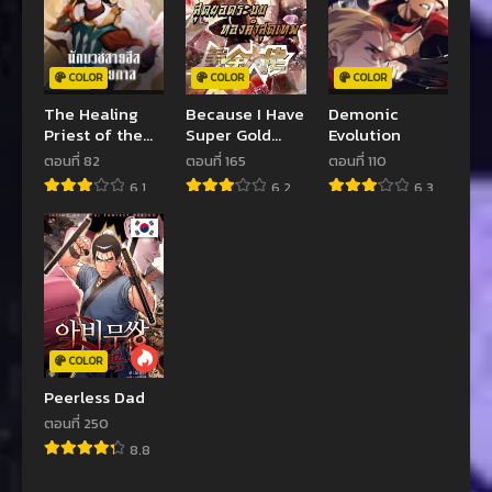
COLOR
COLOR
COLOR
The Healing
Because I Have
Demonic
Priest of the
Super Gold
Evolution
Sun
System
ตอนที่ 82
ตอนที่ 165
ตอนที่ 110
6.1
6.2
6.3
COLOR
Peerless Dad
ตอนที่ 250
8.8