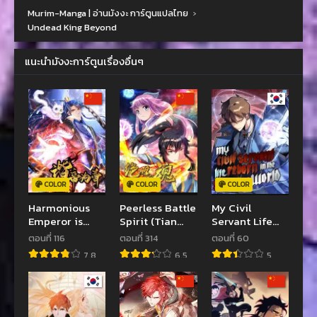
Murim-Manga | อ่านมังงะ การ์ตูนแปลไทย
›
Undead King Beyond
แนะนำมังงะการ์ตูนเรื่องอื่นๆ
COLOR
COLOR
COLOR
Harmonious
Peerless Battle
My Civil
Emperor is
Spirit (Tian
Servant Life
respected
Cang Zi
Reborn in the
ตอนที่ 116
ตอนที่ 314
ตอนที่ 60
Dongman)
Strange World
7.8
6.5
5