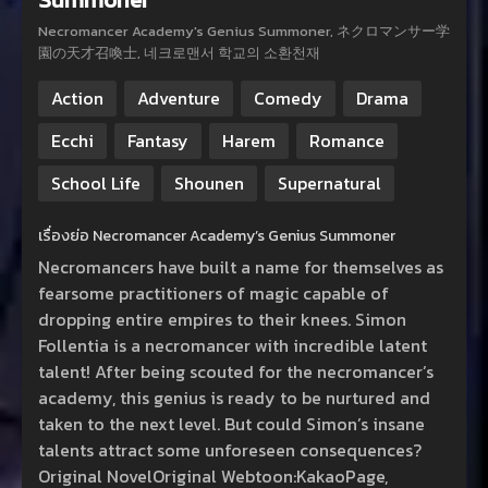
Necromancer Academy's Genius Summoner, ネクロマンサー学
園の天才召喚士, 네크로맨서 학교의 소환천재
Action
Adventure
Comedy
Drama
Ecchi
Fantasy
Harem
Romance
School Life
Shounen
Supernatural
เรื่องย่อ Necromancer Academy’s Genius Summoner
Necromancers have built a name for themselves as
fearsome practitioners of magic capable of
dropping entire empires to their knees. Simon
Follentia is a necromancer with incredible latent
talent! After being scouted for the necromancer’s
academy, this genius is ready to be nurtured and
taken to the next level. But could Simon’s insane
talents attract some unforeseen consequences?
Original NovelOriginal Webtoon:KakaoPage,