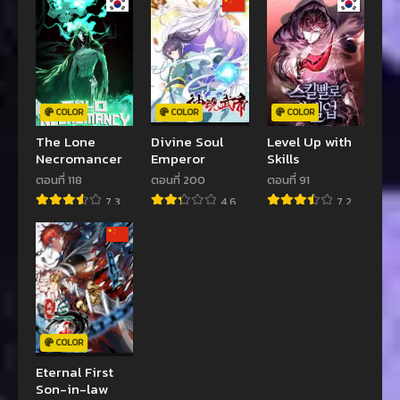
COLOR
COLOR
COLOR
The Lone
Divine Soul
Level Up with
Necromancer
Emperor
Skills
ตอนที่ 118
ตอนที่ 200
ตอนที่ 91
7.3
4.6
7.2
COLOR
Eternal First
Son-in-law