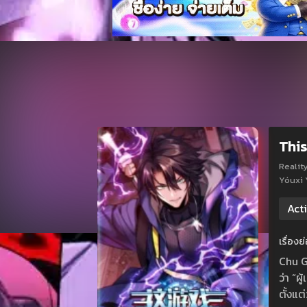
This
Realit
Yóuxì
Act
เรื่อง
Chu Gu
ว่า “ผ
ตั้งแ