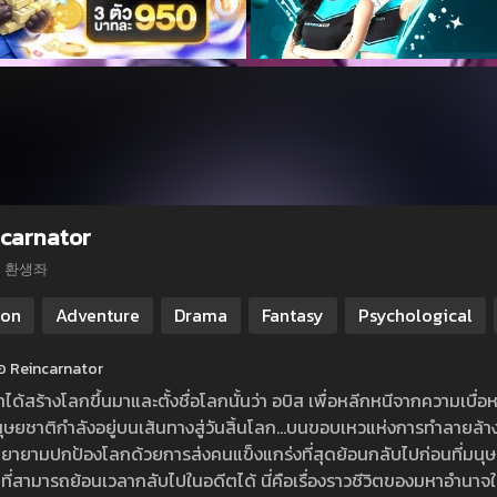
carnator
, 환생좌
ion
Adventure
Drama
Fantasy
Psychological
ย่อ Reincarnator
าได้สร้างโลกขึ้นมาและตั้งชื่อโลกนั้นว่า อบิส เพื่อหลีกหนีจากความเบื่อ
ษยชาติกำลังอยู่บนเส้นทางสู่วันสิ้นโลก…บนขอบเหวแห่งการทำลายล้างของ
พยายามปกป้องโลกด้วยการส่งคนแข็งแกร่งที่สุดย้อนกลับไปก่อนที่มนุษย
้นที่สามารถย้อนเวลากลับไปในอดีตได้ นี่คือเรื่องราวชีวิตของมหาอำนาจใ