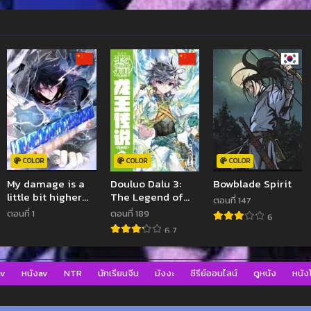
COLOR
COLOR
COLOR
My damage is a
Douluo Dalu 3:
Bowblade Spirit
little bit higher
The Legend of
ตอนที่ 147
than 100 million –
the Dragon King
ตอนที่ 1
ตอนที่ 189
6
ถึงเป็นอาชีพจอมโจร
6.7
แต่บัฟพลังสุดโกงนะ
เฟ้ย
av
หนังav
NTR
นักเรียนจีน
มังงะ
ซีรีย์ออนไลน์
ดูหนัง
หนังโ