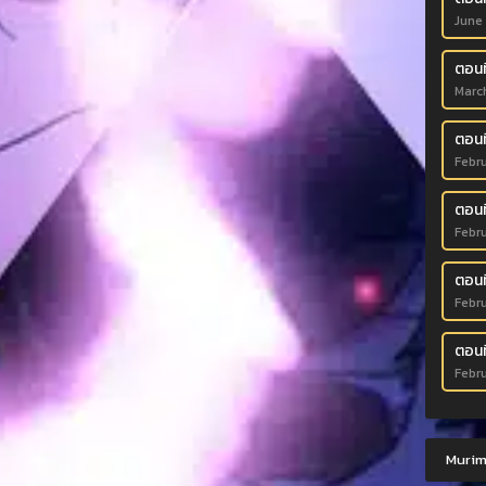
June
ตอนที
Marc
ตอนที
Febr
ตอนที
Febr
ตอนที
Febr
ตอนท
Febr
Murim-