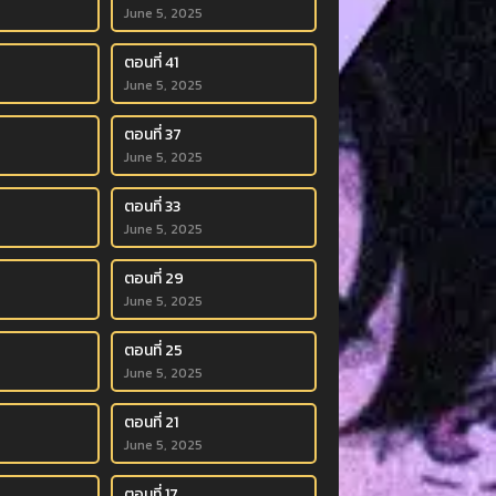
June 5, 2025
ตอนที่ 41
June 5, 2025
ตอนที่ 37
June 5, 2025
ตอนที่ 33
June 5, 2025
ตอนที่ 29
June 5, 2025
ตอนที่ 25
June 5, 2025
ตอนที่ 21
June 5, 2025
ตอนที่ 17