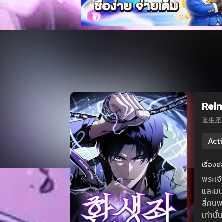
Rein
還生座
Act
เรื่อง
พระเจ้
และมนุ
สี่คน
เท่านั