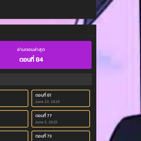
อ่านตอนล่าสุด
ตอนที่ 84
ตอนที่ 81
June 23, 2025
ตอนที่ 77
June 5, 2025
ตอนที่ 73