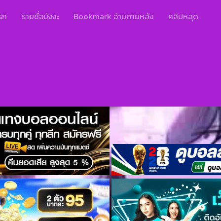
รก
รายชื่อมังงะ
Bookmark อ่านภายหลัง
คลิปหลุด