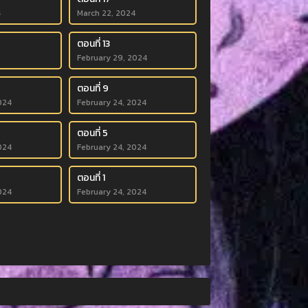
4
March 22, 2024
ตอนที่ 13
February 29, 2024
ตอนที่ 9
024
February 24, 2024
ตอนที่ 5
024
February 24, 2024
ตอนที่ 1
024
February 24, 2024