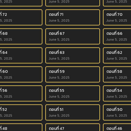
 5, 2025
June 5, 2025
June 5, 2025
ี่ 72
ตอนที่ 71
ตอนที่ 70
 5, 2025
June 5, 2025
June 5, 2025
ี่ 68
ตอนที่ 67
ตอนที่ 66
 5, 2025
June 5, 2025
June 5, 2025
ี่ 64
ตอนที่ 63
ตอนที่ 62
 5, 2025
June 5, 2025
June 5, 2025
ี่ 60
ตอนที่ 59
ตอนที่ 58
 5, 2025
June 5, 2025
June 5, 2025
ี่ 56
ตอนที่ 55
ตอนที่ 54
 5, 2025
June 5, 2025
June 5, 2025
ี่ 52
ตอนที่ 51
ตอนที่ 50
 5, 2025
June 5, 2025
June 5, 2025
ี่ 48
ตอนที่ 47
ตอนที่ 46