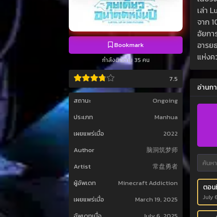
เล่า L
จาก 1
อัยการ
อารยธ
Bookmark
แห่งค
กำลังติดตาม 35 คน
7.5
อ่านกา
สถานะ
Ongoing
ประเภท
Manhua
เผยแพร่เมื่อ
2022
Author
脑洞筑梦师
Artist
常盘勇者
ผู้อัพเดท
Minecraft Addiction
ตอนที
July 
เผยแพร่เมื่อ
March 19, 2025
อัพเดทเมื่อ
July 6, 2025