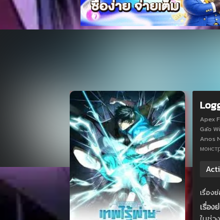
Logg
Apex F
Gāo Wǔ
Anos N
монс
Act
เรื่อง
เรื่อ
ในช่วง