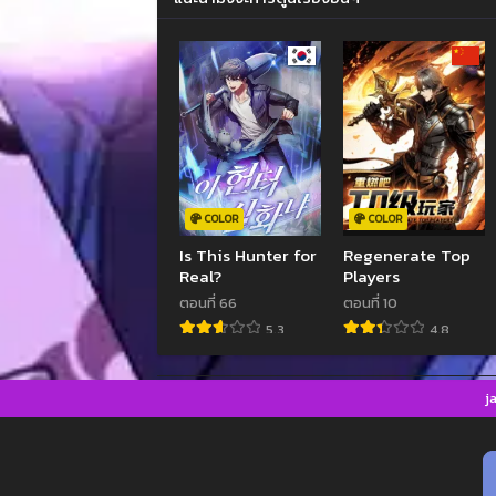
COLOR
COLOR
Is This Hunter for
Regenerate Top
Real?
Players
ตอนที่ 66
ตอนที่ 10
5.3
4.8
j