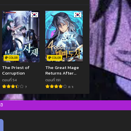
COLOR
COLOR
The Priest of
The Great Mage
Corruption
Returns After
4000 Years
ตอนที่ 54
ตอนที่ 191
7
8.3
ป๊