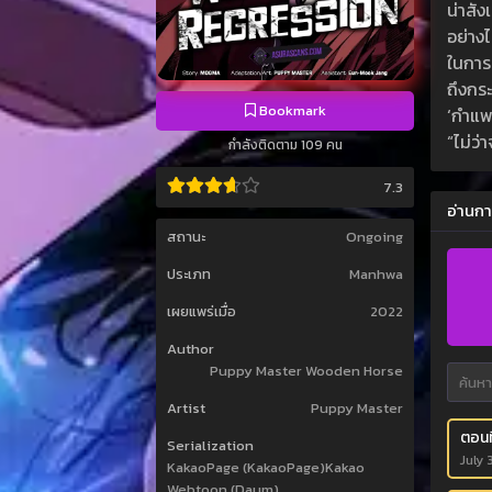
น่าสัง
อย่างไ
ในการเ
ถึงกระ
Bookmark
‘กำแพง
“ไม่ว่
กำลังติดตาม 109 คน
7.3
อ่านกา
สถานะ
Ongoing
ประเภท
Manhwa
เผยแพร่เมื่อ
2022
Author
Puppy Master Wooden Horse
Artist
Puppy Master
ตอนท
Serialization
July 
KakaoPage (KakaoPage)Kakao
Webtoon (Daum)