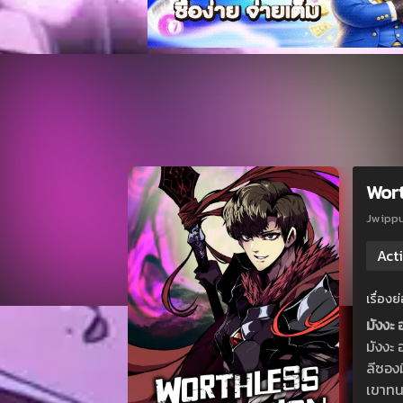
Wort
Jwipp
Act
เรื่อง
มังงะ
มังงะ
ลีซองม
เขาทน