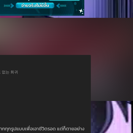
쥐뿔도 없는 회귀
กทุกรูปแบบเพื่อเอาชีวิตรอด แต่ก็ตายอย่าง