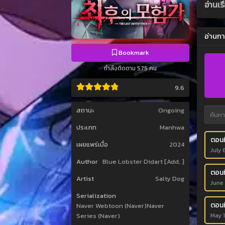
อ่านเ
อ่านกา
Bookmark
กำลังติดตาม 575 คน
9.6
สถานะ
Ongoing
ประเภท
Manhwa
ตอนท
เผยแพร่เมื่อ
2024
July 
Author
Blue Lobster Didart [Add, ]
ตอนท
Artist
Salty Dog
June
Serialization
ตอนท
Naver Webtoon (Naver)Naver
May 1
Series (Naver)