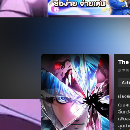
The 
최후의
Act
เรื่อง
ในยุค
สิ้นห
เพียง
สุดท้า