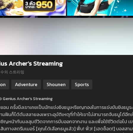
us Archer’s Streaming
궁수의 스트리밍
ion
Adventure
Shounen
Sports
ย่อ Genius Archer’s Streaming
งฮยอน ครั้งนึงเขาเคยเป็นนักแข่งยิงธนูเหรียญทองในการแข่งขันยิงธนูร
มฝันก็ได้ดับสลายลงเพราะอุบัติเหตุที่ทำให้เขาไม่สามารถจับธนูได้อีกเป็
ชิญหน้ากับมลสุมชีวิตจากการบีบออกจากงาน และเพื่อใช้ชีวิตต่อไป เขาจ
่เส้นทางสตรีมเมอร์ [คุณได้เลือกธนูแล้ว] ฟึ่บ! ฟิ้ว! [เฮดช็อต!] บอสส