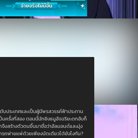
ะดับประเทศและเป็นผู้มีพรสวรรค์ฟ้าประทาน
นครั้งที่สอง ตอนนี้นักยิงธนูอัจฉริยะตกอับก็
ึงสร้างตัวตนขึ้นมาชื่อว่าอัลมอนด์และมุ่ง
ามารถพ่ายแพ่ด้วยเพียงนัดเดียวได้ยังไงกัน?