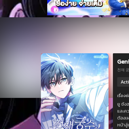
Geni
천재 
Act
เรื่อง
ยู ซั
และควา
ต้องเผ
หน้าสู