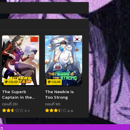
COLOR
COLOR
The Superb
The Newbie Is
Captain in the
Too Strong
City
ตอนที่ 251
ตอนที่ 90
5.2
6.8
ป๊