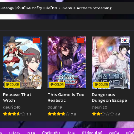
Manga | อ่านมังงะ การ์ตูนแปลไทย
›
Genius Archer’s Streaming
COLOR
COLOR
COLOR
Release That
This Game Is Too
Dangerous
Witch
Realistic
Dungeon Escape
ตอนที่ 240
ตอนที่ 19
ตอนที่ 20
7.3
7.8
4.6
av
หนังav
NTR
นักเรียนจีน
มังงะ
ซีรีย์ออนไลน์
ดูหนัง
หนังโ