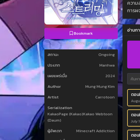
ความส
การผจ
อ่านกา
Bookmark
กำลังติดตาม 25 คน
สถานะ
Ongoing
ประเภท
Manhwa
เผยแพร่เมื่อ
2024
Author
Mung Mung Kim
ตอนที
Artist
Carrotoon
Augu
Serialization
KakaoPage (Kakao)Kakao Webtoon
ตอนที
(Daum)
July 
ผู้อัพเดท
Minecraft Addiction
ตอนท