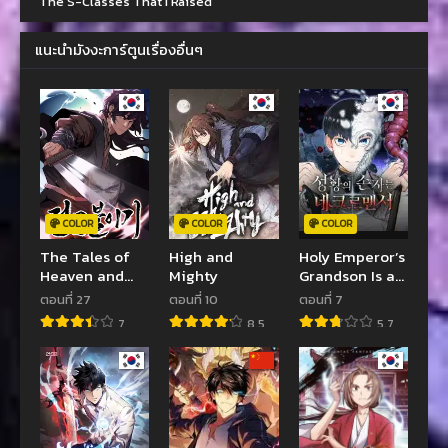
The S-Classes That I Raised
แนะนำมังงะการ์ตูนเรื่องอื่นๆ
COLOR
COLOR
COLOR
The Tales of
High and
Holy Emperor’s
Heaven and
Mighty
Grandson Is a
Earth
Necromancer
ตอนที่ 27
ตอนที่ 10
ตอนที่ 7
7
8.5
5.7