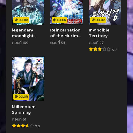
COLOR
COLOR
COLOR
legendary
Reincarnation
Invincible
moonlight
of the Murim
Territory
sculptor ประติ
Clan’s Former
ตอนที่ 169
ตอนที่ 54
ตอนที่ 27
มากรแสงจันทร์ใน
Ranker
5.7
ตำนาน
COLOR
Millennium
Spinning
ตอนที่ 61
7.3