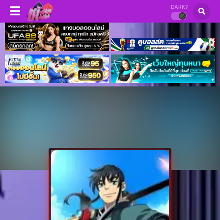
DARK?