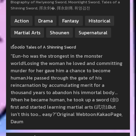
Biography of Hwiyeong Sword, Moonlight Sword, Tales of a
Shining Sword, 挥永剑�, 揮永劍傳, 휘영검전
Action
Drama
Fantasy
Historical
Martial Arts
Shounen
Supernatural
เรื่องย่อ Tales of A Shinning Sword
“Eun-ho was the strongest in the monster
world!Losing the woman he loved and committing
murder for her gave him a chance to become
human.He passed through the gate of his
reincarnation by accumulating merit for a
thousand years to abandon his immortal body…
When he became human, he took up a sword (劍)
first and started learning martial arts (武功).But
isn’t this too… easy?”Original Webtoon:KakaoPage,
Daum