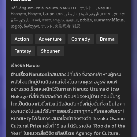
Hóⁿ-éng Jím-chiá, Naluto, NARUTO―ナルト―, Naṛutu,
Нароуто, Наруто, Նարուտո, נאַרוטאָ, נארוטו, ناروتو, ناروتۆ, ناروطو,
ناروٹو, ނަރުޓޯ, नारुतो, নারুতো, ନାରୁତୋ, நருடோ, ನರುಟೊ, นินจาคาถาโอ้โฮเฮะ,
နာရူတို, ნარუტო, ナルト, 火影忍者, 狐忍
Action
Adventure
Comedy
Drama
Fantasy
Shounen
เรื่องย่อ Naruto
อ่านเรื่อง Naruto
เมื่อสิบสองปีที่แล้ว จิ้งจอกเก้าหางผู้ทรง
พลังโจมตีหมู่บ้านนินจาแห่งโคโนฮางาคุเระ อสูรพ่ายแพ้
อย่างรวดเร็วและผนึกไว้ในทารก Naruto Uzumaki โดย
Hokage ที่สี่ที่เสียสละชีวิตเพื่อปกป้องหมู่บ้าน ตอนนี้นารู
โตะเป็นนินจาหัวนิ้วหัวแม่มืออันดับหนึ่งที่มุ่งมั่นที่จะเป็นโฮคา
เงะคนต่อไปและได้รับการยอมรับจากทุกคนที่เคยสงสัยเขา!
หมายเหตุ: ได้รับการเสนอชื่อเข้าชิงรางวัล Tezuka Osamu
Cultural Prize ครั้งที่ 19 และได้รับรางวัล “Rookie of the
Year” ในหมวดสื่อวิจิตรศิลป์โดย Agency for Cultural