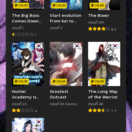
COLOR
COLOR
COLOR
The Big Boss
Start evolution
The Boxer
Comes Down
from koi to
ตอนที่ 135
the Mountain
dragon
ตอนที่ 1
ตอนที่ 2
8.5
Starting as a
1
Male Secretary
COLOR
COLOR
COLOR
Hunter
Greatest
The Long Way
Academy Is
Outcast
of the Warrior
Battle God
ตอนที่ 23
ตอนที่ 81 ตอนจบ
ตอนที่ 48
4
7.3