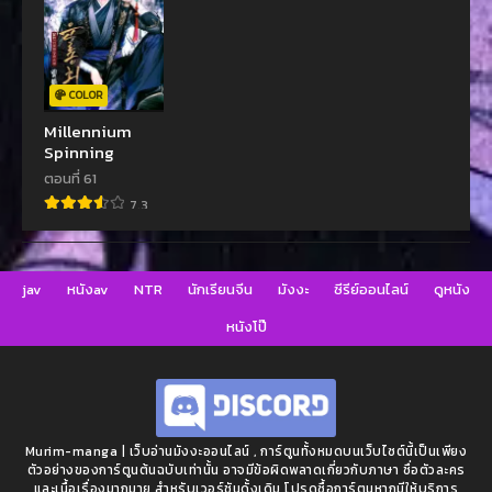
COLOR
Millennium
Spinning
ตอนที่ 61
7.3
jav
หนังav
NTR
นักเรียนจีน
มังงะ
ซีรีย์ออนไลน์
ดูหนัง
หนังโป๊
Murim-manga | เว็บอ่านมังงะออนไลน์ , การ์ตูนทั้งหมดบนเว็บไซต์นี้เป็นเพียง
ตัวอย่างของการ์ตูนต้นฉบับเท่านั้น อาจมีข้อผิดพลาดเกี่ยวกับภาษา ชื่อตัวละคร
และเนื้อเรื่องมากมาย สำหรับเวอร์ชันดั้งเดิม โปรดซื้อการ์ตูนหากมีให้บริการ