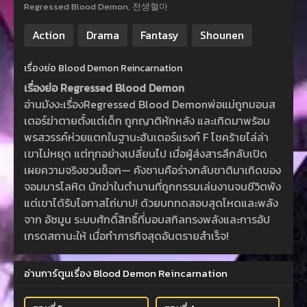
Regressed Blood Demon, 전생혈마
Action
Drama
Fantasy
Shounen
เรื่องย่อ Blood Demon Reincarnation
เรื่องย่อ Regressed Blood Demon
อ่านมังงะเรื่องRegressed Blood Demonพ่อแม่ถูกมอนส
เตอร์ฆ่าตายตั้งแต่เด็ก ถูกญาติหักหลัง และเกิดมาพร้อม
พรสวรรค์ห่วยแตกในฐานะฮันเตอร์แรงก์ F โชคร้ายไล่ล่า
เขาไม่หยุด แต่ทุกอย่างเปลี่ยนไป เมื่อผู้ส่งสารลึกลับเปิด
เผยความจริงชวนช็อก— คังซานคือร่างกลับชาติมาเกิดของ
จอมมารโลหิต นักฆ่าในตำนานที่ถูกกรรมเล่นงานจนชีวิตพัง
แต่เขาได้รับโอกาสไถ่บาป! ด้วยบททดสอบสุดโหดและพลัง
จาก อัซมูน ระบบศักดิ์สิทธิ์ที่มอบสกิลทรงพลังและการอัป
เกรดสถานะให้ เมื่อทำภารกิจสุดอันตรายสำเร็จ!
อ่านการ์ตูนเรื่อง Blood Demon Reincarnation