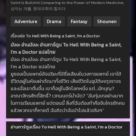
Saint Is Bullshit Comparing to the Power of Modern Medicine,
성자는 개뿔, 현대의학의 힘이다
Adventure
Drama
Fantasy
Shounen
เรื่องย่อ To Hell With Being a Saint, I’m a Doctor
มังงะ อ่านมังงะ อ่านการ์ตูน To Hell With Being a Saint,
I’m a Doctor แปลไทย
มังงะ อ่านมังงะ อ่านการ์ตูน To Hell With Being a Saint,
I’m a Doctor แปลไทย
ยูซองเป็นแพทย์อัจฉริยะที่มีชื่อเสียงในวงการแพทย์ เขาใช้
ชีวิตอยู่ในห้องผ่าตัดมาทั้งชีวิต เสียชีวิตในอุบัติเหตุจราจร
และเมื่อเขาตื่นขึ้น เขาก็อยู่ในอีกโลกหนึ่ง แต่…นักบุญ?
อาณาจักรศักดิ์สิทธิ์? เวทมนตร์บำบัด? “ฉันทุ่มเทอย่างมาก
ในการเรียนแพทย์ แต่ตอนนี้ สิ่งที่ฉันต้องทำคือจับใครซักคน
แล้วพวกเขาก็หายดี ฉันคิดว่าฉันบ้าไปแล้วจริงๆ”
อ่านการ์ตูนเรื่อง To Hell With Being a Saint, I’m a Doctor