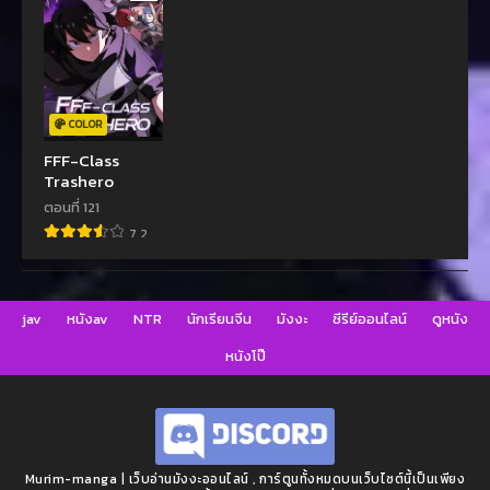
COLOR
FFF-Class
Trashero
ตอนที่ 121
7.2
jav
หนังav
NTR
นักเรียนจีน
มังงะ
ซีรีย์ออนไลน์
ดูหนัง
หนังโป๊
Murim-manga | เว็บอ่านมังงะออนไลน์ , การ์ตูนทั้งหมดบนเว็บไซต์นี้เป็นเพียง