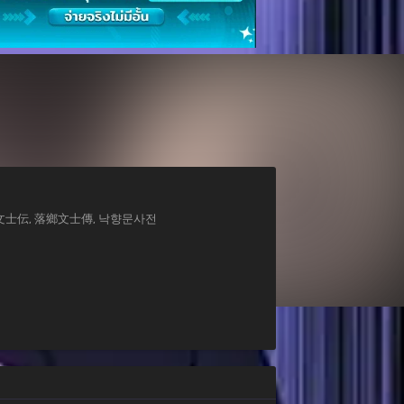
อบตก, 落郷文士伝, 落鄉文士傳, 낙향문사전