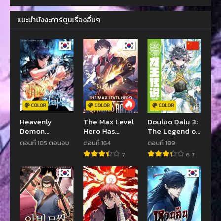
แนะนำมังงะการ์ตูนเรื่องอื่นๆ
COLOR
COLOR
COLOR
Heavenly
The Max Level
Douluo Dalu 3:
Demon
Hero Has
The Legend of
Instructor
Returned!
the Dragon
ตอนที่ 105 ตอนจบ
ตอนที่ 164
ตอนที่ 189
King
7
6.7