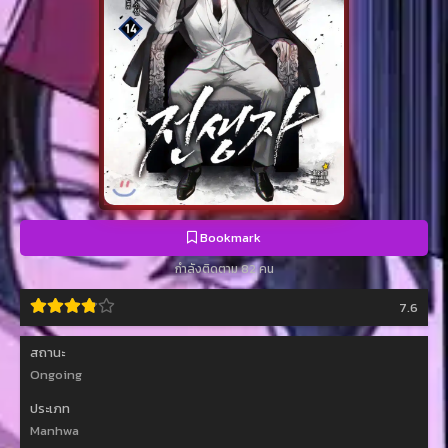
Bookmark
กำลังติดตาม 82 คน
7.6
สถานะ
Ongoing
ประเภท
Manhwa