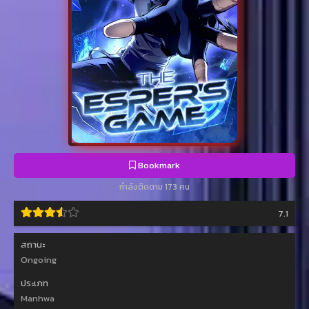
Bookmark
กำลังติดตาม 173 คน
7.1
สถานะ
Ongoing
ประเภท
Manhwa