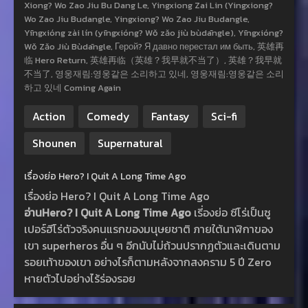
Xiong? Wo Zao Jiu Bu Dang Le, Yingxiong Zai Lin (Yingxiong?
Wo Zao Jiu Budangle, Yingxiong? Wo Zao Jiu Budangle,
Yīngxióng zài lín (yīngxióng? Wǒ zǎo jiù bùdāngle), Yīngxióng?
Wǒ Zǎo Jiù Bùdāngle, Герой? Я давно перестал им быть, 英雄再
临 Hero Return, 英雄再临（英雄？我早就不当了）, 英雄？我早就
不当了, 영웅재림:영웅같은 소리하고 있네, 영웅재림:영웅같은 소리
하고 있네 Coming Again
Action
Comedy
Fantasy
Sci-fi
Shounen
Supernatural
เรื่องย่อ Hero? I Quit A Long Time Ago
เรื่องย่อ Hero? I Quit A Long Time Ago
อ่านHero? I Quit A Long Time Ago
เรี่องย่อ ซีโร่เป็นซู
เปอร์ฮีโร่ตัวจริงคนแรกของมนุษยชาติ ภายใต้นาฬิกาของ
เขา superheros อื่น ๆ อีกนับไม่ถ้วนปรากฏตัวและเดินตาม
รอยเท้าของเขา อย่างไรก็ตามหลังจากสงคราม 5 ปี Zero
หายตัวไปอย่างไร้ร่องรอย