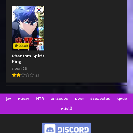
ขอแค่เป็นเทพใน
เงา
COLOR
Phantom Spirit
King
ตอนที่ 26
4.1
jav
หนังav
NTR
นักเรียนจีน
มังงะ
ซีรีย์ออนไลน์
ดูหนัง
หนังโป๊