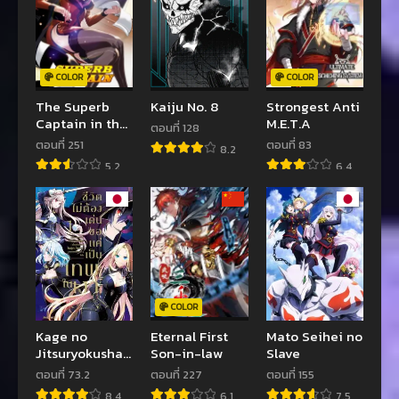
COLOR
COLOR
The Superb
Kaiju No. 8
Strongest Anti
Captain in the
M.E.T.A
ตอนที่ 128
City
ตอนที่ 251
ตอนที่ 83
8.2
5.2
6.4
COLOR
Kage no
Eternal First
Mato Seihei no
Jitsuryokusha
Son-in-law
Slave
ni Naritakute
ตอนที่ 73.2
ตอนที่ 227
ตอนที่ 155
ชีวิตไม่ต้องเด่น
8.4
6.1
7.5