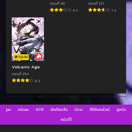
บัลลังก์ราชัน
ตอนที่ 49
ตอนที่ 217
6.5
7.4
COLOR
Volcanic Age
ตอนที่ 254
8.3
jav
หนังav
NTR
นักเรียนจีน
มังงะ
ซีรีย์ออนไลน์
ดูหนัง
หนังโป๊