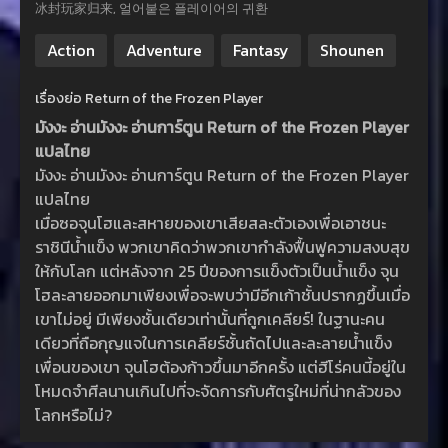
冰封玩家归来, 얼어붙은 플레이어의 귀환
Action
Adventure
Fantasy
Shounen
เรื่องย่อ Return of the Frozen Player
มังงะ อ่านมังงะ อ่านการ์ตูน Return of the Frozen Player
แปลไทย
มังงะ อ่านมังงะ อ่านการ์ตูน Return of the Frozen Player
แปลไทย
เมื่อซอจุนโฮและสหายของเขาเสียสละตัวเองเพื่อเอาชนะ
ราชินีน้ำแข็ง พวกเขาคิดว่าพวกเขากำลังฟื้นฟูความสงบสุข
ให้กับโลก แต่หลังจาก 25 ปีของการแข็งตัวเป็นน้ำแข็ง จุน
โฮละลายออกมาเพียงเพื่อจะพบว่ามีอีกเก้าชั้นปรากฏขึ้นเมื่อ
เขาไม่อยู่ มีเพียงชั้นเดียวเท่านั้นที่ถูกเคลียร์! ในฐานะคน
เดียวที่ถือกุญแจในการเคลียร์ชั้นถัดไปและละลายน้ำแข็ง
เพื่อนของเขา จุนโฮต้องก้าวขึ้นมาอีกครั้ง แต่ฮีโร่คนนี้อยู่ใน
โหมดจำศีลนานเกินไปที่จะจัดการกับศัตรูใหม่ที่น่ากลัวของ
โลกหรือไม่?