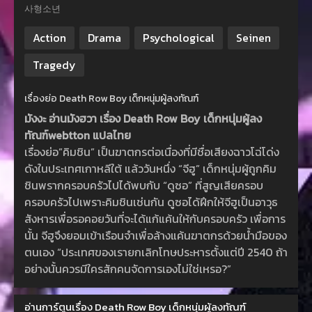
사형소년
Action
Drama
Psychological
Seinen
Tragedy
เรื่องย่อ Death Row Boy เด็กหนุ่มผู้ลงทัณฑ์
มังงะ อ่านมังฮวา เรื่อง Death Row Boy เด็กหนุ่มผู้ลง
ทัณฑ์webtton แปลไทย
เรื่องย่อ”คิมชิน” เป็นฆาตกรต่อเนื่องที่มีชื่อเสียงฉาวโฉ่โด่ง
ดังในประเทศเกาหลีใต้ แล้ววันหนึ่ง “จีฮู” เด็กหนุ่มผู้ถูกคิม
ชินพรากครอบครัวไปได้พบกับ “ดูซอ” ที่สูญเสียครอบ
ครอบครัวไปเพราะคิมชินเช่นกัน ดูซอได้ฝึกให้จีฮูเป็นอาวุธ
สังหารเพื่อรอคอยวันที่จะได้แก้แค้นให้กับครอบครัว เพื่อการ
นั้น จีฮูจึงยอมเข้าเรือนจำเพื่อล้างแค้นฆาตกรด้วยน้ำมือของ
ตนเอง “ประเทศของเรายกเลิกโทษประหารตั้งแต่ปี 2540 ถ้า
อย่างนั้นควรมีใครสักคนจัดการเองไม่ใช่เหรอ?”
อ่านการ์ตูนเรื่อง Death Row Boy เด็กหนุ่มผู้ลงทัณฑ์