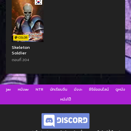
COLOR
Skeleton
Soldier
ตอนที่ 204
jav
หนังav
NTR
นักเรียนจีน
มังงะ
ซีรีย์ออนไลน์
ดูหนัง
หนังโป๊