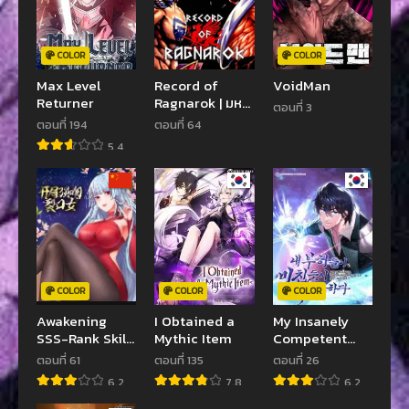
COLOR
COLOR
Max Level
Record of
VoidMan
Returner
Ragnarok | มหา
ตอนที่ 3
ศึกคนชนเทพ
ตอนที่ 194
ตอนที่ 64
5.4
COLOR
COLOR
COLOR
Awakening
I Obtained a
My Insanely
SSS-Rank Skill
Mythic Item
Competent
After A Kiss
Underlings
ตอนที่ 61
ตอนที่ 135
ตอนที่ 26
6.2
7.8
6.2