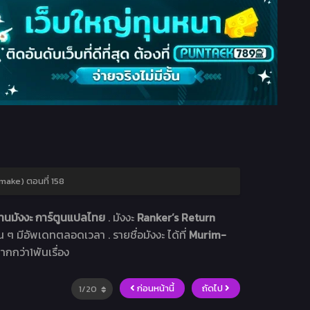
make) ตอนที่ 158
านมังงะ การ์ตูนแปลไทย
. มังงะ
Ranker’s Return
ื่น ๆ มีอัพเดทตลอดเวลา . รายชื่อมังงะ ได้ที่
Murim-
ากกว่า1พันเรื่อง
ก่อนหน้านี้
ถัดไป