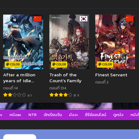
COLOR
COLOR
COLOR
After a million
Trash of the
Finest Servant
years of idle
Count’s Family
ตอนที่ 2
time, I woke up
ตอนที่ 14
ตอนที่ 134
and became a
4.1
8.3
god – สยบเผ่าพันธุ์
ทั่วล้า ราชาล้านปีก
ลับมาแล้ว
av
หนังav
NTR
นักเรียนจีน
มังงะ
ซีรีย์ออนไลน์
ดูหนัง
หนังโ