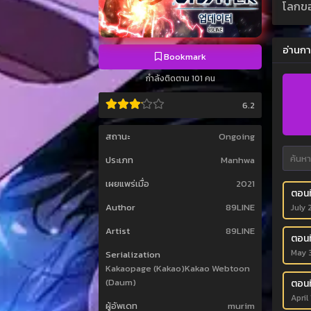
โลกขอ
อ่านกา
Bookmark
กำลังติดตาม 101 คน
6.2
สถานะ
Ongoing
ประเภท
Manhwa
เผยแพร่เมื่อ
2021
ตอนท
Author
89LINE
July 
Artist
89LINE
ตอนท
May 
Serialization
Kakaopage (Kakao)Kakao Webtoon
(Daum)
ตอนท
April
ผู้อัพเดท
murim