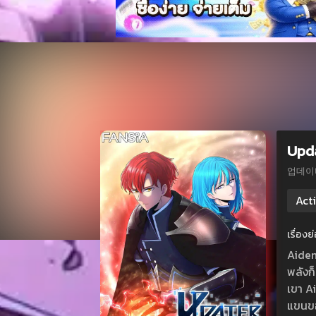
Upd
업데이
Act
เรื่อง
Aiden
พลังก
เขา A
แขนขอ