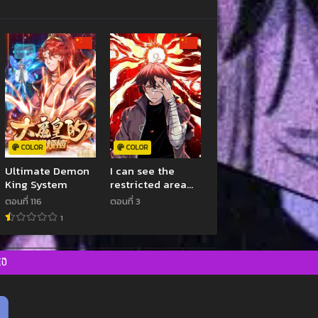
COLOR
COLOR
Ultimate Demon
I can see the
King System
restricted area
rules – ฉันคือผู้เห็น
ตอนที่ 116
ตอนที่ 3
ความจริงของแดน
1
ต้องห้าม
ป๊