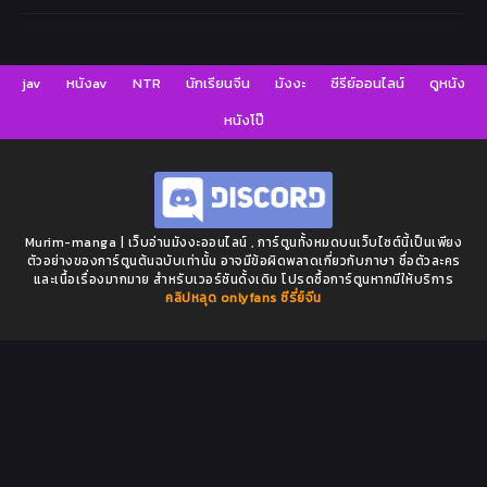
jav
หนังav
NTR
นักเรียนจีน
มังงะ
ซีรีย์ออนไลน์
ดูหนัง
หนังโป๊
Murim-manga | เว็บอ่านมังงะออนไลน์ , การ์ตูนทั้งหมดบนเว็บไซต์นี้เป็นเพียง
ตัวอย่างของการ์ตูนต้นฉบับเท่านั้น อาจมีข้อผิดพลาดเกี่ยวกับภาษา ชื่อตัวละคร
และเนื้อเรื่องมากมาย สำหรับเวอร์ชันดั้งเดิม โปรดซื้อการ์ตูนหากมีให้บริการ
คลิปหลุด onlyfans
ซีรี่ย์จีน