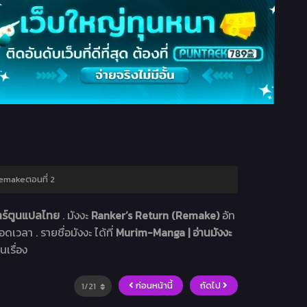
emakeตอนที่ 2
การ์ตูนแปลไทย
. มังงะ
Ranker’s Return (Remake)
อัท
ดเวลา . รายชื่อมังงะ ได้ที่
Murim-Manga | อ่านมังงะ
นเรื่อง
ก่อนหน้านี้
ถัดไป