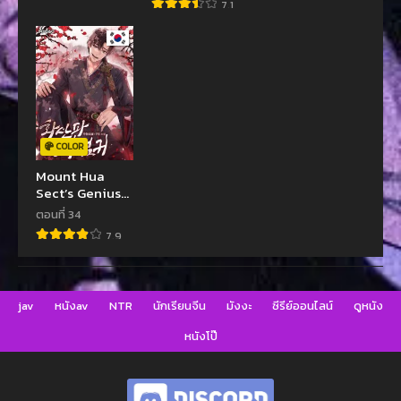
7.1
COLOR
Mount Hua
Sect’s Genius
Phantom
ตอนที่ 34
Swordsman
7.9
jav
หนังav
NTR
นักเรียนจีน
มังงะ
ซีรีย์ออนไลน์
ดูหนัง
หนังโป๊