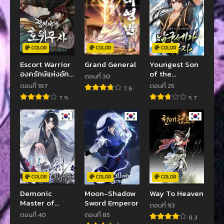
COLOR
COLOR
COLOR
Escort Warrior
Grand General
Youngest Son
องครักษ์แห่งอัคร
of the
ตอนที่ 30
สกุลจาง
NamGung Clan
ตอนที่ 187
ตอนที่ 25
7.6
7.9
5.7
COLOR
COLOR
COLOR
Demonic
Moon-Shadow
Way To Heaven
Master of
Sword Emperor
ตอนที่ 93
Mount Kunlun
ตอนที่ 40
ตอนที่ 85
8.3