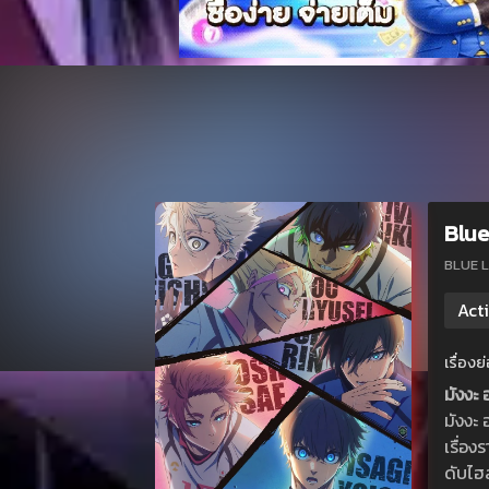
Blue
BLUE 
Act
เรื่อง
มังงะ 
มังงะ 
เรื่อ
ดับไฮส