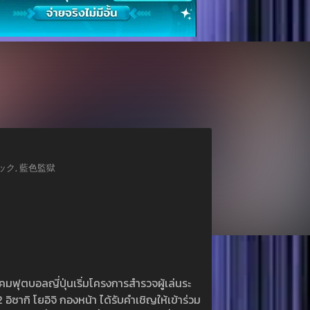
ブルーロック, 藍色監獄
คมฟุตบอลญี่ปุ่นเริ่มโครงการสำรวจผู้เล่นระ
ิซากิ โยอิจิ กองหน้า ได้รับคำเชิญให้เข้าร่วม