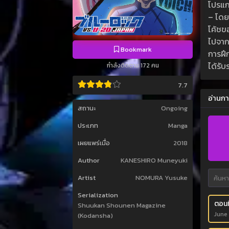
โปรแกร
– โดย
โค้ชข
ไปจาก
Bookmark
การฝึก
ได้รั
กำลังติดตาม 172 คน
7.7
อ่านกา
สถานะ
Ongoing
ประเภท
Manga
เผยแพร่เมื่อ
2018
Author
KANESHIRO Muneyuki
Artist
NOMURA Yusuke
Serialization
ตอนท
Shuukan Shounen Magazine
June
(Kodansha)