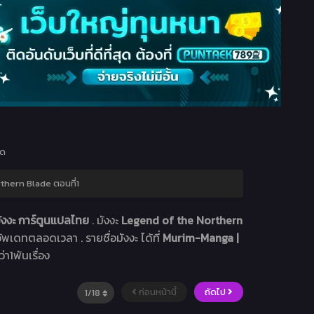
ุด
thern Blade ตอนที่1
ังงะ การ์ตูนแปลไทย
. มังงะ
Legend of the Northern
ีอัพเดทตลอดเวลา . รายชื่อมังงะ ได้ที่
Murim-Manga |
่า1พันเรื่อง
ก่อนหน้านี้
ถัดไป