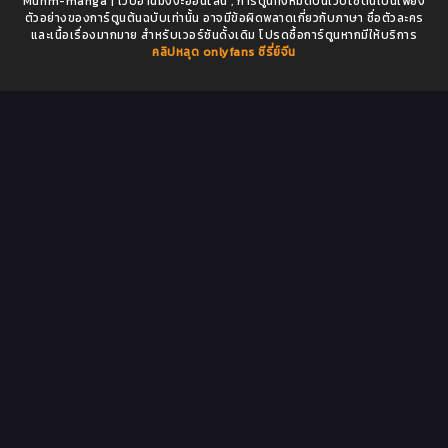
Murim-manga | เว็บอ่านมังงะออนไลน์ , การ์ตูนทั้งหมดบนเว็บไซต์นี้เป็นเพียง
ตัวอย่างของการ์ตูนต้นฉบับเท่านั้น อาจมีข้อผิดพลาดเกี่ยวกับภาษา ชื่อตัวละคร
และเนื้อเรื่องมากมาย สำหรับเวอร์ชันดั้งเดิม โปรดซื้อการ์ตูนหากมีให้บริการ
คลิปหลุด onlyfans
ซีรี่ย์จีน