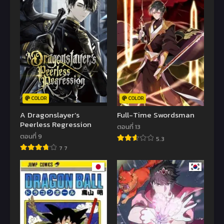
COLOR
COLOR
A Dragonslayer’s
Full-Time Swordsman
Peerless Regression
ตอนที่ 13
ตอนที่ 9
5.3
7.7