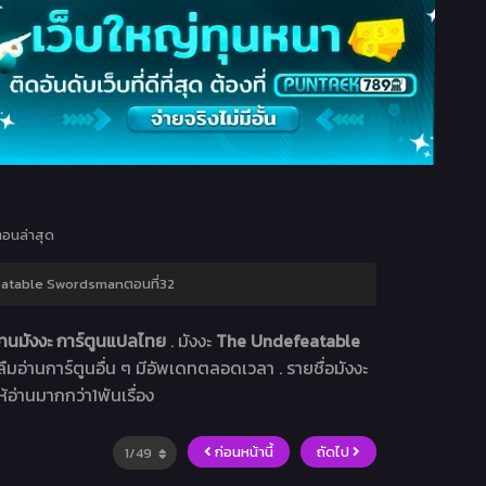
อนล่าสุด
atable Swordsmanตอนที่32
านมังงะ การ์ตูนแปลไทย
. มังงะ
The Undefeatable
าลืมอ่านการ์ตูนอื่น ๆ มีอัพเดทตลอดเวลา . รายชื่อมังงะ
ห้อ่านมากกว่า1พันเรื่อง
ก่อนหน้านี้
ถัดไป