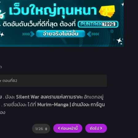
ด
r ตอนที่82
ทย
. มังงะ
Silent War สงครามแห่งกามราคะ
อัทเดทอยู่
 รายชื่อมังงะ ได้ที่
Murim-Manga | อ่านมังงะ การ์ตูน
่อง
ก่อนหน้านี้
ถัดไป