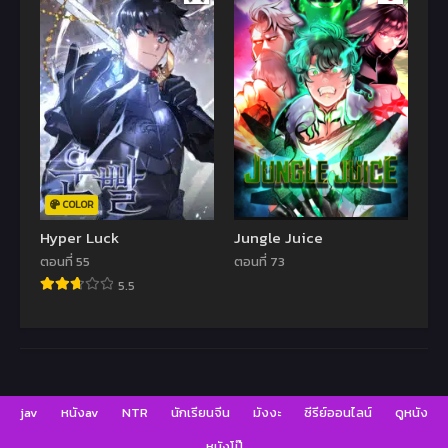
COLOR
Hyper Luck
Jungle Juice
ตอนที่ 55
ตอนที่ 73
5.5
jav
หนังav
NTR
นักเรียนจีน
มังงะ
ซีรีย์ออนไลน์
ดูหนัง
หนังโป๊