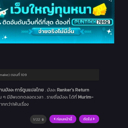
make) ตอนที่ 109
านมังงะ การ์ตูนแปลไทย
. มังงะ
Ranker’s Return
ื่น ๆ มีอัพเดทตลอดเวลา . รายชื่อมังงะ ได้ที่
Murim-
ากกว่า1พันเรื่อง
ก่อนหน้านี้
ถัดไป