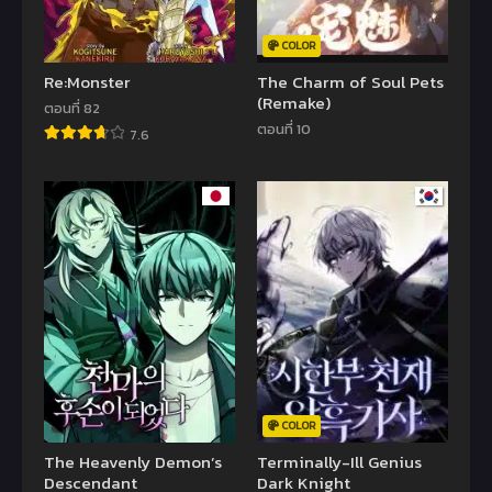
COLOR
Re:Monster
The Charm of Soul Pets
(Remake)
ตอนที่ 82
ตอนที่ 10
7.6
COLOR
The Heavenly Demon’s
Terminally-Ill Genius
Descendant
Dark Knight