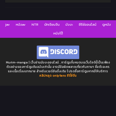
jav
หนังav
NTR
นักเรียนจีน
มังงะ
ซีรีย์ออนไลน์
ดูหนัง
หนังโป๊
Murim-manga | เว็บอ่านมังงะออนไลน์ , การ์ตูนทั้งหมดบนเว็บไซต์นี้เป็นเพียง
ตัวอย่างของการ์ตูนต้นฉบับเท่านั้น อาจมีข้อผิดพลาดเกี่ยวกับภาษา ชื่อตัวละคร
และเนื้อเรื่องมากมาย สำหรับเวอร์ชันดั้งเดิม โปรดซื้อการ์ตูนหากมีให้บริการ
คลิปหลุด onlyfans
ซีรี่ย์จีน