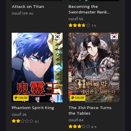
Attack on Titan
Becoming the
Swordmaster Rank
ตอนที่ 139 จบ
Young Lord of the
ตอนที่ 56
Sichuan Tang Family
7.5
COLOR
COLOR
Phantom Spirit King
The 31st Piece Turns
the Tables
ตอนที่ 26
ตอนที่ 84
4.1
6.5