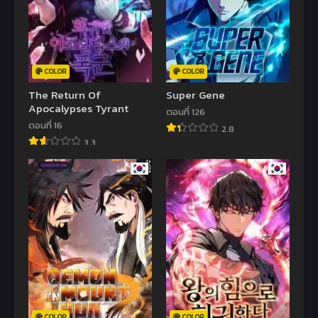
COLOR
COLOR
The Return Of
Super Gene
Apocalypses Tyrant
ตอนที่ 126
ตอนที่ 16
2.8
3.3
COLOR
COLOR