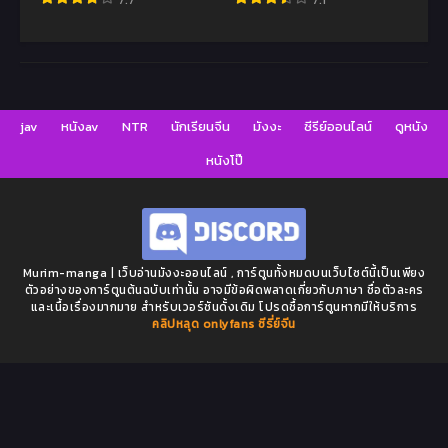
7.7
7.1
jav
หนังav
NTR
นักเรียนจีน
มังงะ
ซีรีย์ออนไลน์
ดูหนัง
หนังโป๊
Murim-manga | เว็บอ่านมังงะออนไลน์ , การ์ตูนทั้งหมดบนเว็บไซต์นี้เป็นเพียง
ตัวอย่างของการ์ตูนต้นฉบับเท่านั้น อาจมีข้อผิดพลาดเกี่ยวกับภาษา ชื่อตัวละคร
และเนื้อเรื่องมากมาย สำหรับเวอร์ชันดั้งเดิม โปรดซื้อการ์ตูนหากมีให้บริการ
คลิปหลุด onlyfans
ซีรี่ย์จีน