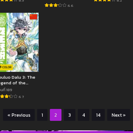
8.5
8.2
6.6
COLOR
uluo Dalu 3: The
egend of the
ragon King
นที่ 189
6.7
« Previous
1
2
3
4
14
Next »