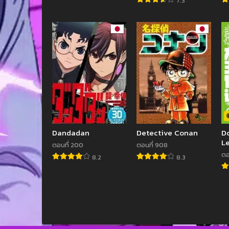
7.3
Dandadan
Detective Conan
Do
L
ตอนที่ 200
ตอนที่ 908
D
ตอ
8.2
8.3