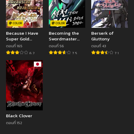
COLOR
COLOR
Because I Have
Becoming the
Berserk of
Super Gold
Swordmaster
Gluttony
System
Rank Young Lord
ตอนที่ 165
ตอนที่ 56
ตอนที่ 43
of the Sichuan
6.2
7.5
7.1
Tang Family
Black Clover
ตอนที่ 152